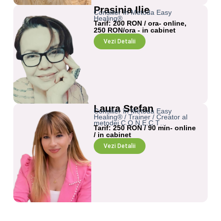
Prasinia Ilie
Consilier în Metoda Easy
Healing®
Tarif: 200 RON / ora- online,
250 RON/ora - in cabinet
Vezi Detalii
Laura Stefan
Consilier în Metoda Easy
Healing® / Trainer / Creator al
metodei C.O.N.E.C.T…
Tarif: 250 RON / 90 min- online
/ in cabinet
Vezi Detalii