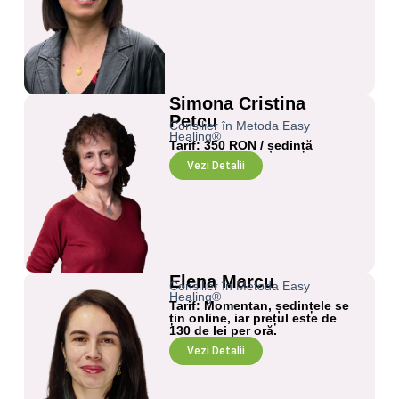
Simona Cristina
Petcu
Consilier în Metoda Easy
Healing®
Tarif: 350 RON / ședință
Vezi Detalii
Elena Marcu
Consilier în Metoda Easy
Healing®
Tarif: Momentan, ședințele se
țin online, iar prețul este de
130 de lei per oră.
Vezi Detalii