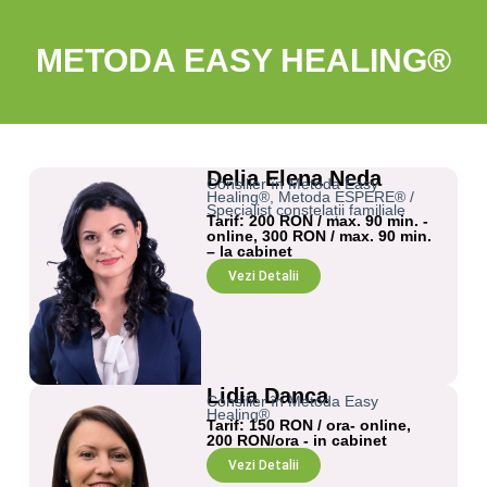
METODA EASY HEALING®
Delia Elena Neda
Consilier în Metoda Easy
Healing®, Metoda ESPERE® /
Specialist constelații familiale
Tarif: 200 RON / max. 90 min. -
online, 300 RON / max. 90 min.
– la cabinet
Vezi Detalii
Lidia Danca
Consilier în Metoda Easy
Healing®
Tarif: 150 RON / ora- online,
200 RON/ora - in cabinet
Vezi Detalii