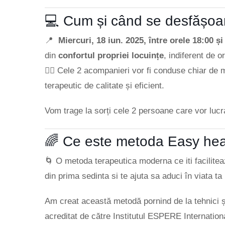
💻 Cum și când se desfășoa
📍
Miercuri, 18 iun. 2025, între orele 18:00 și
din
confortul propriei locuințe
, indiferent de o
👩‍⚕️ Cele 2 acompanieri vor fi conduse chiar de
terapeutic de calitate și eficient.
Vom trage la sorți cele 2 persoane care vor lucra
🌈 Ce este metoda Easy he
🌀 O metoda terapeutica moderna ce iti facilitea
din prima sedinta si te ajuta sa aduci în viata t
Am creat această metodă pornind de la tehnici
acreditat de către Institutul ESPERE International