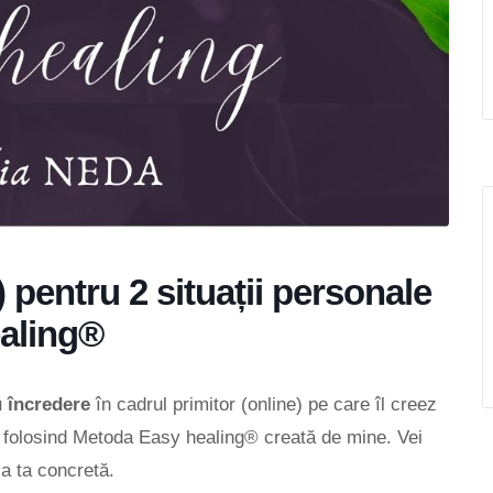
) pentru 2 situații personale
ealing®
cu încredere
în cadrul primitor (online) pe care îl creez
le folosind Metoda Easy healing® creată de mine. Vei
ia ta concretă.