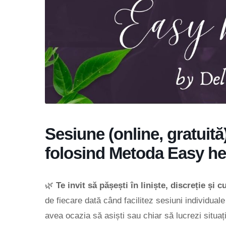
Sesiune (online, gratuită
folosind Metoda Easy h
🌿
Te invit să pășești în liniște, discreție și 
de fiecare dată când facilitez sesiuni individua
avea ocazia să asiști sau chiar să lucrezi situaț