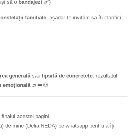
uși să o
bandajezi
🩹)
onstelații familiale
, așadar te invităm să îți clarifici
rea generală
sau
lipsită de concretețe
, rezultatul
re emoțională
🌫️➡️😌
 finalul acestei pagini.
t(ă) de mine (Delia NEDA) pe whatsapp pentru a îți