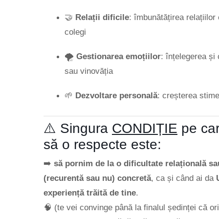
🤝
Relații dificile
: îmbunătățirea relațiilor
colegi
🌪️
Gestionarea emoțiilor
: înțelegerea și
sau vinovăția
🌱
Dezvoltare personală
: creșterea stimei
⚠️ Singura
CONDIȚIE
pe car
să o respecte este:
➡️
să pornim de la o dificultate relațională
(recurentă sau nu) concretă
, ca și când ai da
experiență trăită de tine
.
🧠 (te vei convinge până la finalul ședinței că or