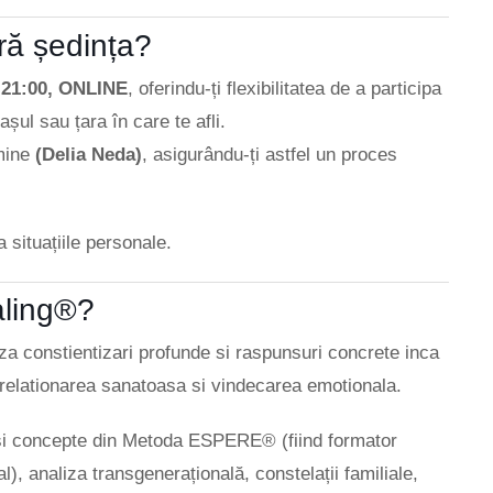
ră ședința?
 21:00,
ONLINE
, oferindu-ți flexibilitatea de a participa
rașul sau țara în care te afli.
 mine
(Delia Neda)
, asigurându-ți astfel un proces
 situațiile personale.
aling®?
za constientizari profunde si raspunsuri concrete inca
a relationarea sanatoasa si vindecarea emotionala.
 și concepte din Metoda ESPERE® (fiind formator
), analiza transgenerațională, constelații familiale,