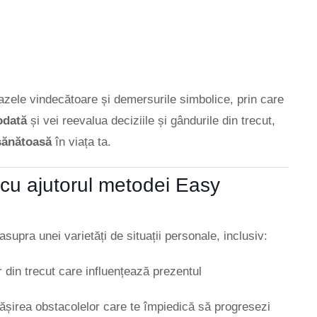
azele vindecătoare și demersurile simbolice, prin care
odată
și vei reevalua deciziile și gândurile din trecut,
sănătoasă
în viața ta.
e cu ajutorul metodei Easy
upra unei varietăți de situații personale, inclusiv:
 din trecut care influențează prezentul
epășirea obstacolelor care te împiedică să progresezi