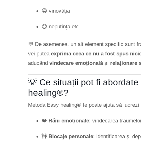
😔 vinovăția
😞 neputința etc
💬 De asemenea, un alt element specific sunt fr
vei putea
exprima ceea ce nu a fost spus nici
aducând
vindecare emoțională
și
relaționare 
💡 Ce situații pot fi abordat
healing®?
Metoda Easy healing® te poate ajuta să lucrezi as
❤️
Răni emoționale
: vindecarea traumelor
🚧
Blocaje personale
: identificarea și d