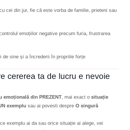
 cu cei din jur, fie că este vorba de familie, prieteni sau
 controlul emoțiilor negative precum furia, frustrarea
 de sine și a încrederii în propriile forțe
e cererea ta de lucru e nevoie
 sau emoțională din PREZENT
, mai exact o
situație
UN exemplu
sau ai povesti despre
O singură
ice exemplu ai da sau orice situație ai alege, vei