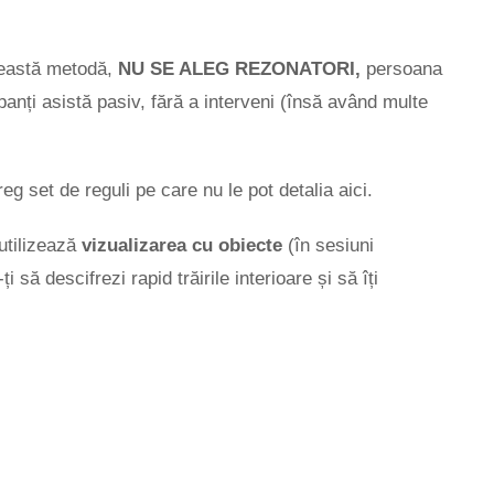
această metodă,
NU SE ALEG REZONATORI,
persoana
ipanți asistă pasiv, fără a interveni (însă având multe
 set de reguli pe care nu le pot detalia aici.
utilizează
vizualizarea cu obiecte
(în sesiuni
i să descifrezi rapid trăirile interioare și să îți