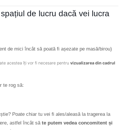
t spațiul de lucru dacă vei lucra
cient de mici încât să poată fi așezate pe masă/birou)
ate acestea îți vor fi necesare pentru
vizualizarea din cadrul
r te rog să:
 știe? Poate chiar tu vei fi ales/aleasă la tragerea la
pere, astfel încât să
te putem vedea concomitent și