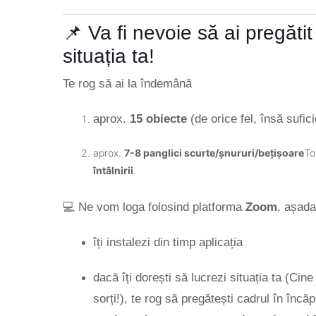
📌 Va fi nevoie să ai pregăti
situația ta!
Te rog să ai la îndemână
aprox.
15 obiecte
(de orice fel, însă sufi
aprox.
7-8 panglici scurte/șnururi/bețișoare
To
întâlnirii
.
💻 Ne vom loga folosind platforma
Zoom
, așada
îți instalezi din timp aplicația
dacă îți dorești să lucrezi situația ta (Cine
sorți!), te rog să pregătești cadrul în încă