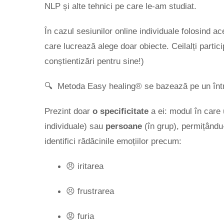
NLP și alte tehnici pe care le-am studiat.
În cazul sesiunilor online individuale folosind 
care lucrează alege doar obiecte. Ceilalți partic
conștientizări pentru sine!)
🔍 Metoda Easy healing® se bazează pe un întreg
Prezint doar
o specificitate
a ei: modul în care 
individuale) sau
persoane
(în grup), permițându-ț
identifici rădăcinile emoțiilor precum:
😠 iritarea
😣 frustrarea
😡 furia