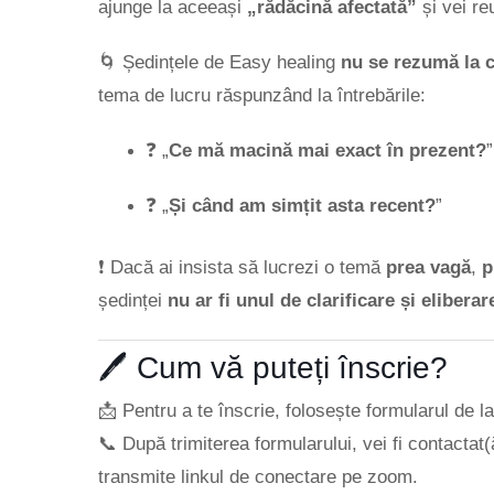
ajunge la aceeași
„rădăcină afectată”
și vei re
🌀 Ședințele de Easy healing
nu se rezumă la c
tema de lucru răspunzând la întrebările:
❓ „
Ce mă macină mai exact în prezent?
”
❓ „
Și când am simțit asta recent?
”
❗ Dacă ai insista să lucrezi o temă
prea vagă
,
p
ședinței
nu ar fi unul de clarificare și elibera
🖊️ Cum vă puteți înscrie?
📩 Pentru a te înscrie, folosește formularul de la
📞 După trimiterea formularului, vei fi contacta
transmite linkul de conectare pe zoom.