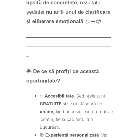
lipsită de concretețe
, rezultatul
ședinței
nu ar fi unul de clarificare
și eliberare emoțională
🌫️➡️😌
————————————————
————————————————
–
🌟
De ce să profiți de această
oportunitate?
✅
Accesibilitate
: Ședințele sunt
GRATUITE
și se desfășoară fie
online
, fiind accesibile indiferent de
locație, fie la cabinetul din
București.
🎯
Experiență personalizată
: Vei