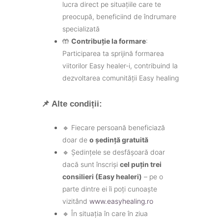
lucra direct pe situațiile care te
preocupă, beneficiind de îndrumare
specializată
🤲
Contribuție la formare
:
Participarea ta sprijină formarea
viitorilor Easy healer-i, contribuind la
dezvoltarea comunității Easy healing
📌
Alte condiții:
🔹 Fiecare persoană beneficiază
doar de
o ședință gratuită
🔹 Ședințele se desfășoară doar
dacă sunt înscriși
cel puțin trei
consilieri (Easy healeri)
– pe o
parte dintre ei îi poți cunoaște
vizitând
www.easyhealing.ro
🔹 În situația în care în ziua