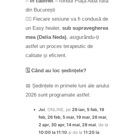
–
în cabinet
– rondul Piața Alba Iulia
din București
👩‍⚕️ Fiecare sesiune va fi condusă de
un Easy healer,
sub supravegherea
mea (Delia Neda)
, asigurându-ți
astfel un proces terapeutic de
calitate și eficient.
🗓️
Când au loc ședințele?
📅 Ședințele in primele luni ale anului
2026 sunt programate astfel:
Joi
, ONLINE, pe
29 ian, 5 feb, 19
feb, 26 feb, 5 mar, 19 mar, 26 mar,
2 apr, 30 apr, 14 mai, 28 mai
, de la
10:00 la 11:10
și de la
11:20 la