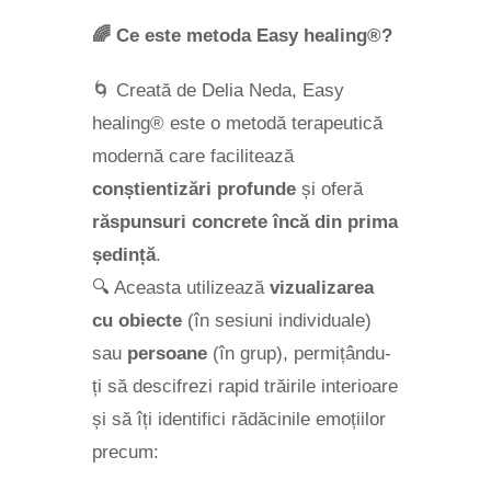
🌈
Ce este metoda Easy healing®?
🌀 Creată de Delia Neda, Easy
healing® este o metodă terapeutică
modernă care facilitează
conștientizări profunde
și oferă
răspunsuri concrete încă din prima
ședință
.
🔍 Aceasta utilizează
vizualizarea
cu obiecte
(în sesiuni individuale)
sau
persoane
(în grup), permițându-
ți să descifrezi rapid trăirile interioare
și să îți identifici rădăcinile emoțiilor
precum: