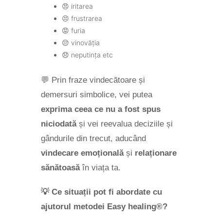
😠 iritarea
😣 frustrarea
😡 furia
😔 vinovăția
😞 neputința etc
💬 Prin fraze vindecătoare și
demersuri simbolice, vei putea
exprima ceea ce nu a fost spus
niciodată
și vei reevalua deciziile și
gândurile din trecut, aducând
vindecare emoțională
și
relaționare
sănătoasă
în viața ta.
💡
Ce situații pot fi abordate cu
ajutorul metodei Easy healing®?