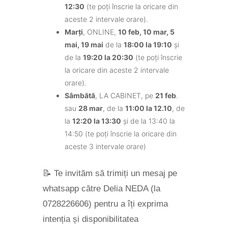
12:30
(te poți înscrie la oricare din
aceste 2 intervale orare).
Marți
, ONLINE,
10 feb, 10 mar, 5
mai, 19 mai
de la
18:00 la 19:10
și
de la
19:20 la 20:30
(te poți înscrie
la oricare din aceste 2 intervale
orare).
Sâmbătă
, LA CABINET, pe
21 feb
.
sau
28 mar
, de la
11:00 la 12.10
, de
la
12:20 la 13:30
și de la 13:40 la
14:50 (te poți înscrie la oricare din
aceste 3 intervale orare)
📝 Te invităm să trimiți un mesaj pe
whatsapp către Delia NEDA (la
0728226606) pentru a îți exprima
intenția și disponibilitatea