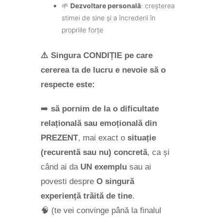
🌱
Dezvoltare personală
: creșterea
stimei de sine și a încrederii în
propriile forțe
⚠️
Singura CONDIȚIE pe care
cererea ta de lucru e nevoie să o
respecte este:
➡️
să pornim de la o dificultate
relațională sau emoțională din
PREZENT
, mai exact o
situație
(recurentă sau nu) concretă
, ca și
când ai da
UN exemplu
sau ai
povesti despre
O singură
experiență trăită de tine
.
🧠 (te vei convinge până la finalul