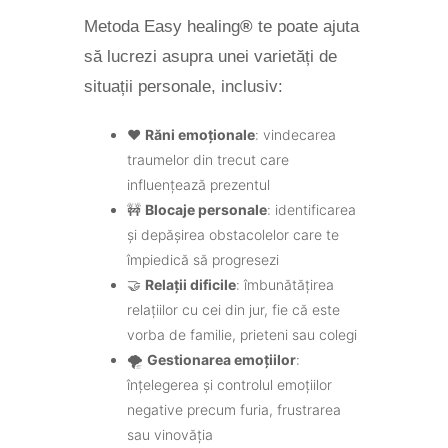
Metoda Easy healing
®
te poate ajuta
să lucrezi asupra unei varietăți de
situații personale, inclusiv:
❤️
Răni emoționale
: vindecarea
traumelor din trecut care
influențează prezentul
🚧
Blocaje personale
: identificarea
și depășirea obstacolelor care te
împiedică să progresezi
🤝
Relații dificile
: îmbunătățirea
relațiilor cu cei din jur, fie că este
vorba de familie, prieteni sau colegi
🌪️
Gestionarea emoțiilor
:
înțelegerea și controlul emoțiilor
negative precum furia, frustrarea
sau vinovăția