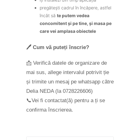
pregătești cadrul în încăpere, astfel
încât să
te putem vedea
concomitent și pe tine, și masa pe
care vei amplasa obiectele
🖊️
Cum vă puteți înscrie?
📩 Verifică datele de organizare de
mai sus, allege intervalul potrivit ție
și trimite un mesaj pe whatsapp către
Delia NEDA (la 0728226606)
📞Vei fi contactat(ă) pentru a ți se
confirma înscrierea.