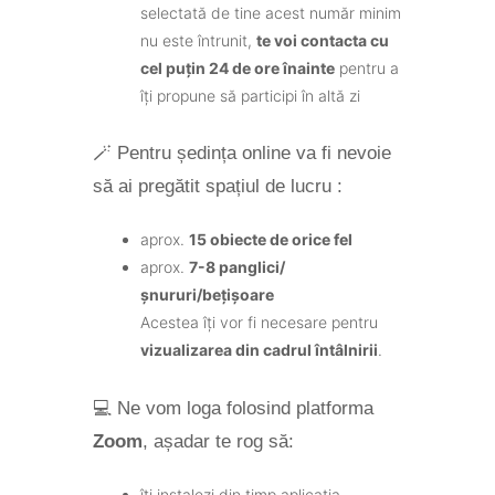
selectată de tine acest număr minim
nu este întrunit,
te voi contacta cu
cel puțin 24 de ore înainte
pentru a
îți propune să participi în altă zi
🪄 Pentru ședința online va fi nevoie
să ai pregătit spațiul de lucru :
aprox.
15 obiecte de orice fel
aprox.
7-8 panglici/
șnururi/bețișoare
Acestea îți vor fi necesare pentru
vizualizarea din cadrul întâlnirii
.
💻 Ne vom loga folosind platforma
Zoom
, așadar te rog să:
îți instalezi din timp aplicația