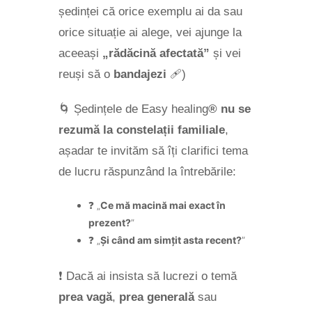
ședinței că orice exemplu ai da sau
orice situație ai alege, vei ajunge la
aceeași
„rădăcină afectată”
și vei
reuși să o
bandajezi
🩹)
🌀 Ședințele de Easy healing
®
nu se
rezumă la constelații familiale
,
așadar te invităm să îți clarifici tema
de lucru răspunzând la întrebările:
❓ „
Ce mă macină mai exact în
prezent?
”
❓ „
Și când am simțit asta recent?
”
❗ Dacă ai insista să lucrezi o temă
prea vagă
,
prea generală
sau