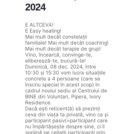
2024
E ALTCEVA!
E Easy healing!
Mai mult decât constelații
familiale! Mai mult decât coaching!
Mai mult decât terapie de grup!
Vino, încearcă, convinge-te,
eliberează-te, bucură-te!
Duminică, 08 dec. 2024, între
10:30 și 15:30 vom lucra situațiile
concrete a 4 persoane (care se
înscriu special în acest scop) în
cadrul noului sediu al Centrului de
BINE din Voluntari, Pipera, Ivory
Residence.
Dacă ești reticent(ă) să prezinți
ceva din viața ta privată, vino ca și
participant pasiv(=participant care
nu împărtășește despre sine, ci îi
sprijină pe ceilalți participanți prin