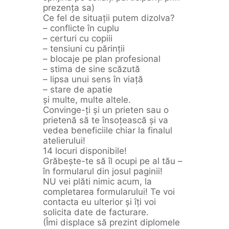
prezența sa)
Ce fel de situații putem dizolva?
– conflicte în cuplu
– certuri cu copiii
– tensiuni cu părinții
– blocaje pe plan profesional
– stima de sine scăzută
– lipsa unui sens în viață
– stare de apatie
și multe, multe altele.
Convinge-ți și un prieten sau o
prietenă să te însoțească și va
vedea beneficiile chiar la finalul
atelierului!
14 locuri disponibile!
Grăbește-te să îl ocupi pe al tău –
în formularul din josul paginii!
NU vei plăti nimic acum, la
completarea formularului! Te voi
contacta eu ulterior și îți voi
solicita date de facturare.
(Îmi displace să prezint diplomele