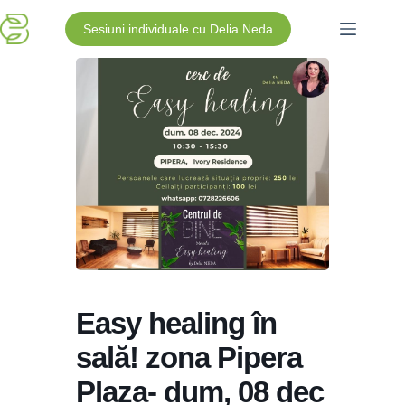
Sesiuni individuale cu Delia Neda
Easy healing în
sală! zona Pipera
Plaza- dum, 08 dec